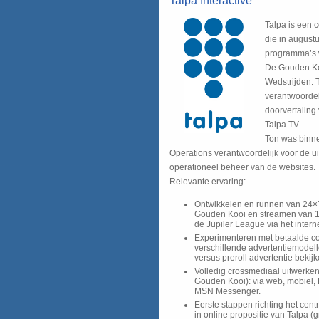
Talpa Interactive
Talpa is een 
die in august
programma’s 
De Gouden Ko
Wedstrijden. 
verantwoordel
doorvertaling
Talpa TV.
Ton was binne
Operations verantwoordelijk voor de u
operationeel beheer van de websites.
Relevante ervaring:
Ontwikkelen en runnen van 24×7
Gouden Kooi en streamen van 10
de Jupiler League via het intern
Experimenteren met betaalde co
verschillende advertentiemodel
versus preroll advertentie bekijk
Volledig crossmediaal uitwerken
Gouden Kooi): via web, mobiel, 
MSN Messenger.
Eerste stappen richting het cent
in online propositie van Talpa (