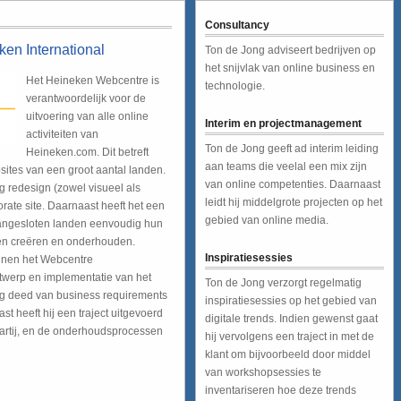
Consultancy
ken International
Ton de Jong adviseert bedrijven op
het snijvlak van online business en
Het Heineken Webcentre is
technologie.
verantwoordelijk voor de
uitvoering van alle online
Interim en projectmanagement
activiteiten van
Ton de Jong geeft ad interim leiding
Heineken.com. Dit betreft
aan teams die veelal een mix zijn
sites van een groot aantal landen.
van online competenties. Daarnaast
g redesign (zowel visueel als
leidt hij middelgrote projecten op het
rate site. Daarnaast heeft het een
gebied van online media.
 aangesloten landen eenvoudig hun
en creëren en onderhouden.
Inspiratiesessies
innen het Webcentre
ntwerp en implementatie van het
Ton de Jong verzorgt regelmatig
ling deed van business requirements
inspiratiesessies op het gebied van
t heeft hij een traject uitgevoerd
digitale trends. Indien gewenst gaat
artij, en de onderhoudsprocessen
hij vervolgens een traject in met de
klant om bijvoorbeeld door middel
van workshopsessies te
inventariseren hoe deze trends