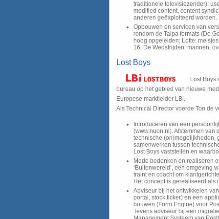
traditionele televisiezender): u
modified content, content syndic
anderen geëxploiteerd worden.
Opbouwen en servicen van vers
rondom de Talpa formats (De Go
hoog opgeleiden; Lotte: meisjes 
16; De Wedstrijden: mannen, ov
Lost Boys
Lost Boys
bureau op het gebied van nieuwe media
Europese marktleider LBi.
Als Technical Director voerde Ton de v
Introduceren van een persoonli
(www.nuon.nl). Afstemmen van 
technische (on)mogelijkheden, 
samenwerken tussen technische
Lost Boys vaststellen en waarbo
Mede bedenken en realiseren o
‘Buitenwereld’, een omgeving
traint en coacht om klantgerichte
Het concept is gerealiseerd als i
Adviseur bij het ontwikkelen v
portal, stock ticker) en een app
bouwen (Form Engine) voor Pos
Tevens adviseur bij een migratie
Management Systeem van Postba