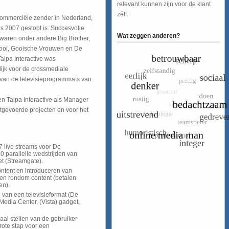
relevant kunnen zijn voor de klant
zélf.
commerciële zender in Nederland,
us 2007 gestopt is. Succesvolle
Wat zeggen anderen?
waren onder andere Big Brother,
oi, Gooische Vrouwen en De
Talpa Interactive was
ijk voor de crossmediale
 van de televisieprogramma’s van
n Talpa Interactive als Manager
itgevoerde projecten en voor het
 live streams voor De
 parallelle wedstrijden van
et (Streamgate).
ntent en introduceren van
len rondom content (betalen
en).
 van een televisieformat (De
Media Center, (Vista) gadget,
raal stellen van de gebruiker
grote stap voor een