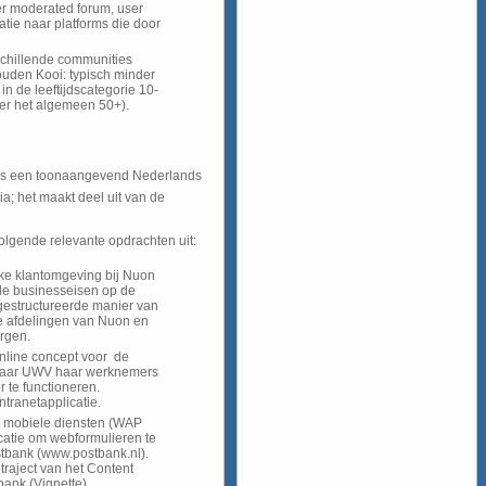
ser moderated forum, user
atie naar platforms die door
chillende communities
uden Kooi: typisch minder
in de leeftijdscategorie 10-
er het algemeen 50+).
 is een toonaangevend Nederlands
; het maakt deel uit van de
olgende relevante opdrachten uit:
jke klantomgeving bij Nuon
de businesseisen op de
gestructureerde manier van
 afdelingen van Nuon en
rgen.
nline concept voor de
 waar UWV haar werknemers
r te functioneren.
ntranetapplicatie.
an mobiele diensten (WAP
licatie om webformulieren te
tbank (www.postbank.nl).
traject van het Content
nk (Vignette).